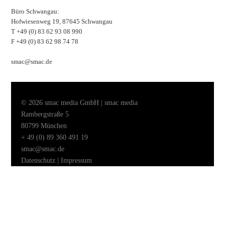
Büro Schwangau:
Hofwiesenweg 19, 87645 Schwangau
T +49 (0) 83 62 93 08 990
F +49 (0) 83 62 98 74 78
smac@smac.de
© 2026 smac media GmbH | smac media
Rambergstraße 5
80799 München
+ 49 (0) 89 360 491 19
smac@smac.de
Datenschutz
|
Impressum